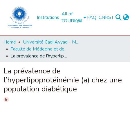
All of
Institutions
FAQ
CNRST
TOUBK@l
Home
Université Cadi Ayyad - Marrakech
Faculté de Médecine et de Pharmacie - Marrakech
La prévalence de l’hyperlipoprotéinémie (a) chez une population diabétique
La prévalence de
l’hyperlipoprotéinémie (a) chez une
population diabétique
fr