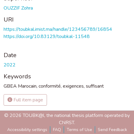
OUZZIF Zohra
URI
https://toubkal.imist.ma/handle/123456789/16854
https://doi.org/10.83129/toubkal-11548
Date
2022
Keywords
GBEA Marocain
,
conformité
,
exigences
,
suffisant
Full item page
© 2026 TOUBK@l, the national thesis platform operated by
CNRST.
Accessibility settings
FAQ
Terms of Use
Send Feedback