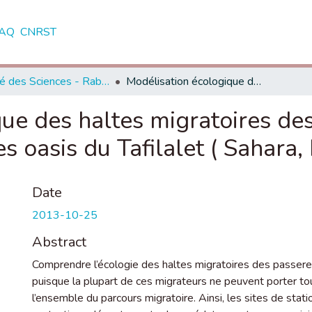
AQ
CNRST
Faculté des Sciences - Rabat
Modélisation écologique des haltes migratoires des passereaux transsahariens dans les oasis du Tafilalet ( Sahara, MAROC )
ue des haltes migratoires de
es oasis du Tafilalet ( Sahar
Date
2013-10-25
Abstract
Comprendre l’écologie des haltes migratoires des passere
puisque la plupart de ces migrateurs ne peuvent porter tou
l’ensemble du parcours migratoire. Ainsi, les sites de stat