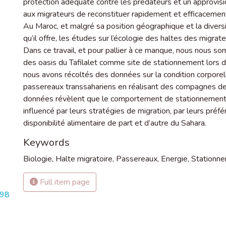
protection adéquate contre les prédateurs et un approvis
aux migrateurs de reconstituer rapidement et efficacemen
Au Maroc, et malgré sa position géographique et la divers
qu’il offre, les études sur l’écologie des haltes des migrat
Dans ce travail, et pour pallier à ce manque, nous nous som
des oasis du Tafilalet comme site de stationnement lors de
nous avons récoltés des données sur la condition corpor
passereaux transsahariens en réalisant des compagnes d
données révèlent que le comportement de stationnement
influencé par leurs stratégies de migration, par leurs préfé
disponibilité alimentaire de part et d’autre du Sahara.
Keywords
Biologie
,
Halte migratoire
,
Passereaux
,
Energie
,
Stationn
Full item page
298