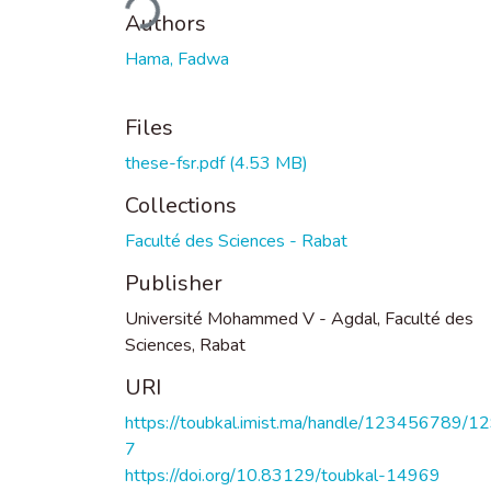
Authors
Hama, Fadwa
Files
these-fsr.pdf
(4.53 MB)
Collections
Faculté des Sciences - Rabat
Publisher
Université Mohammed V - Agdal, Faculté des
Sciences, Rabat
URI
https://toubkal.imist.ma/handle/123456789/1
7
https://doi.org/10.83129/toubkal-14969