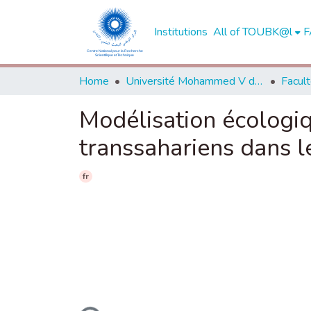
Institutions
All of TOUBK@l
F
Home
Université Mohammed V de Rabat
Modélisation écologiq
transsahariens dans l
fr
Loading...