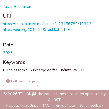
Yassir Bousliman
URI
https://toubkal.imist.ma/handle/123456789/19312
https://doi.org/10.83129/toubkal-11464
Date
2023
Keywords
P Thalassémie
,
Surcharge en fer
,
Chélateurs
,
Fer
Full item page
© 2026 TOUBK@l, the national thesis platform operated by
CNRST.
Accessibility settings
FAQ
Terms of Use
Send Feedback