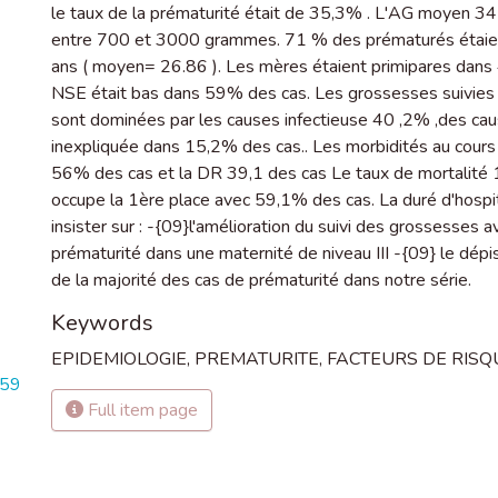
le taux de la prématurité était de 35,3% . L'AG moyen 3
entre 700 et 3000 grammes. 71 % des prématurés étaien
ans ( moyen= 26.86 ). Les mères étaient primipares dan
NSE était bas dans 59% des cas. Les grossesses suivies 
sont dominées par les causes infectieuse 40 ,2% ,des cau
inexpliquée dans 15,2% des cas.. Les morbidités au cours d
56% des cas et la DR 39,1 des cas Le taux de mortalité 1
occupe la 1ère place avec 59,1% des cas. La duré d'hospital
insister sur : -{09}l'amélioration du suivi des grossesses a
prématurité dans une maternité de niveau III -{09} le dép
de la majorité des cas de prématurité dans notre série.
Keywords
EPIDEMIOLOGIE
,
PREMATURITE
,
FACTEURS DE RISQ
659
Full item page