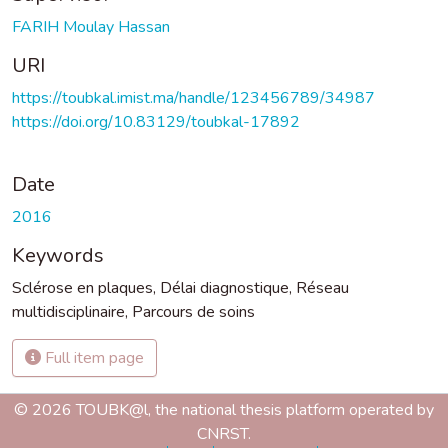
FARIH Moulay Hassan
URI
https://toubkal.imist.ma/handle/123456789/34987
https://doi.org/10.83129/toubkal-17892
Date
2016
Keywords
Sclérose en plaques
,
Délai diagnostique
,
Réseau
multidisciplinaire
,
Parcours de soins
Full item page
© 2026 TOUBK@l, the national thesis platform operated by
CNRST.