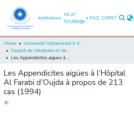
All of
Institutions
FAQ
CNRST
TOUBK@l
Home
Université Mohammed V de Rabat
Faculté de Médecine et de Pharmacie - Rabat
Les Appendicites aigües à l’Hôpital Al Farabi d’Oujda à propos de 213 cas (1994)
Les Appendicites aigües à l’Hôpital
Al Farabi d’Oujda à propos de 213
cas (1994)
fr