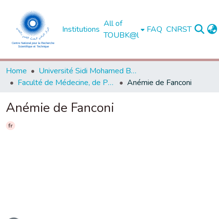
All of
Institutions
FAQ
CNRST
TOUBK@l
Home
Université Sidi Mohamed Ben Abdellah de Fès
Faculté de Médecine, de Pharmacie et de Médecine Dentaire - Fès
Anémie de Fanconi
Anémie de Fanconi
fr