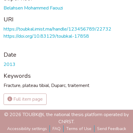
Belahsen Mohammed Faouzi
URI
https://toubkal.imist.ma/handle/123456789/22732
https://doi.org/10.83129/toubkal-17858
Date
2013
Keywords
Fracture
,
plateau tibial
,
Duparc
,
traitement
Full item page
© 2026 TOUBK@l, the national thesis platform operated by
CNRST.
Accessibility settings
FAQ
Terms of Use
Send Feedback