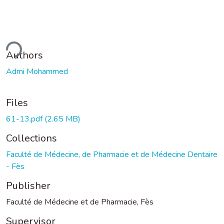
ding...
Authors
Admi Mohammed
Files
61-13.pdf
(2.65 MB)
Collections
Faculté de Médecine, de Pharmacie et de Médecine Dentaire
- Fès
Publisher
Faculté de Médecine et de Pharmacie, Fès
Supervisor