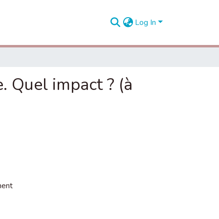
Log In
. Quel impact ? (à
ment