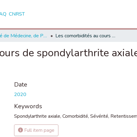
AQ
CNRST
Faculté de Médecine, de Pharmacie et de Médecine Dentaire - Fès
Les comorbidités au cours de spondylarthrite axiale. Quel impact ? (à propos de 410 cas)
ours de spondylarthrite axiale
Date
2020
Keywords
Spondylarthrite axiale
,
Comorbidité
,
Sévérité
,
Retentisse
Full item page