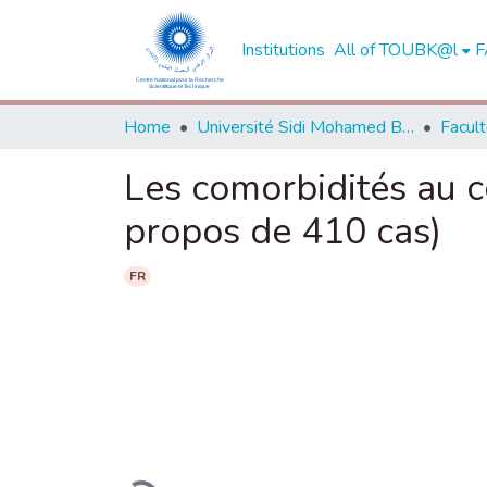
Institutions
All of TOUBK@l
F
Home
Université Sidi Mohamed Ben Abdellah de Fès
Les comorbidités au c
propos de 410 cas)
FR
Loading...