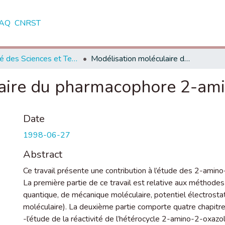
AQ
CNRST
Faculté des Sciences et Techniques - Marrakech
Modélisation moléculaire du pharmacophore 2-amino-2- oxazoline
aire du pharmacophore 2-ami
Date
1998-06-27
Abstract
Ce travail présente une contribution à l’étude des 2-amino
La première partie de ce travail est relative aux méthode
quantique, de mécanique moléculaire, potentiel électrostat
moléculaire). La deuxième partie comporte quatre chapitre
-l’étude de la réactivité de l’hétérocycle 2-amino-2-oxazoli