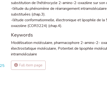
substitution de l’hétérocycle 2-amino-2-oxaziline sur son
-l’étude du phénomène de réarrangement intramoléculaire
substituées (chap.3).
-l’étude conformationnelle, électronique et lipophile de 
oxazoline (COR3224) (chap.4).
Keywords
Modélisation moléculaire
,
pharmacophore 2-amino-2- oxa
électrostatique moléculaire
,
Potentiel de lipophile molécul
intramoléculaire
Full item page
925