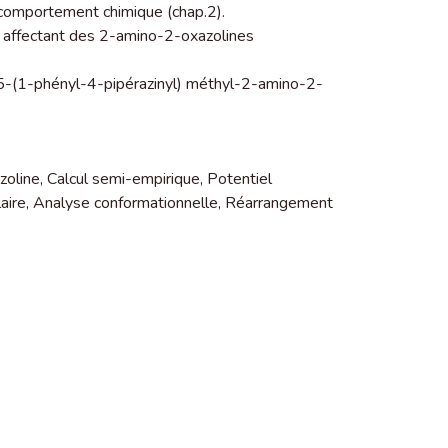
 comportement chimique (chap.2).
 affectant des 2-amino-2-oxazolines
la 5-(1-phényl-4-pipérazinyl) méthyl-2-amino-2-
zoline
,
Calcul semi-empirique
,
Potentiel
aire
,
Analyse conformationnelle
,
Réarrangement