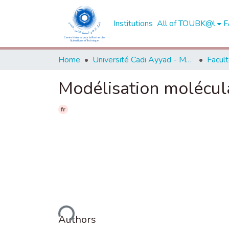
Institutions
All of TOUBK@l
F
Home
Université Cadi Ayyad - Marrakech
Modélisation molécul
fr
Loading...
Authors