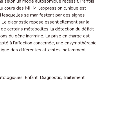
as selon un mode autosomique récessif. Parfois
 Au cours des MHM, l'expression clinique est
mi lesquelles se manifestent par des signes
s. Le diagnostic repose essentiellement sur la
e certains métabolites, la détection du déficit
ons du gène incriminé. La prise en charge est
pté à l'affection concernée, une enzymothérapie
ique des différentes atteintes, notamment
atologiques
,
Enfant
,
Diagnostic
,
Traitement