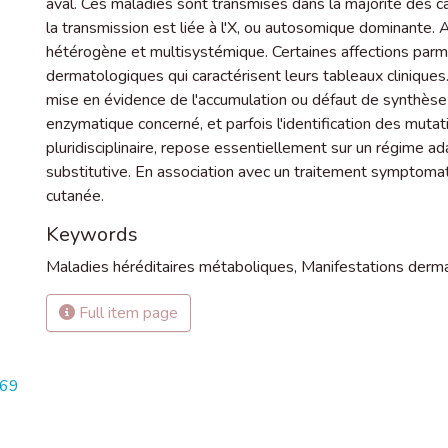
aval. Ces maladies sont transmises dans la majorité des c
la transmission est liée à l'X, ou autosomique dominante.
hétérogène et multisystémique. Certaines affections par
dermatologiques qui caractérisent leurs tableaux clinique
mise en évidence de l'accumulation ou défaut de synthèse d
enzymatique concerné, et parfois l'identification des mutati
pluridisciplinaire, repose essentiellement sur un régime ada
substitutive. En association avec un traitement symptomat
cutanée.
Keywords
Maladies héréditaires métaboliques
,
Manifestations derm
Full item page
969