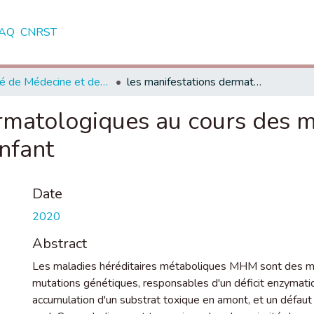
AQ
CNRST
Faculté de Médecine et de Pharmacie - Rabat
les manifestations dermatologiques au cours des maladies hereditaires metaboliques chez l'enfant
rmatologiques au cours des m
nfant
Date
2020
Abstract
Les maladies héréditaires métaboliques MHM sont des mal
mutations génétiques, responsables d'un déficit enzymat
accumulation d'un substrat toxique en amont, et un défau