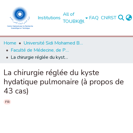
All of
Institutions
FAQ
CNRST
TOUBK@l
Home
Université Sidi Mohamed Ben Abdellah de Fès
Faculté de Médecine, de Pharmacie et de Médecine Dentaire - Fès
La chirurgie réglée du kyste hydatique pulmonaire (à propos de 43 cas)
La chirurgie réglée du kyste
hydatique pulmonaire (à propos de
43 cas)
FR