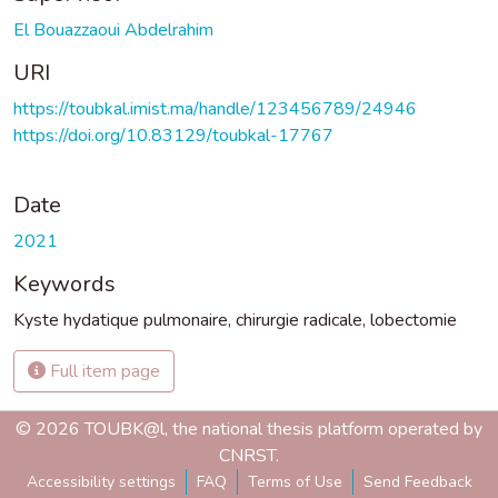
El Bouazzaoui Abdelrahim
URI
https://toubkal.imist.ma/handle/123456789/24946
https://doi.org/10.83129/toubkal-17767
Date
2021
Keywords
Kyste hydatique pulmonaire
,
chirurgie radicale
,
lobectomie
Full item page
© 2026 TOUBK@l, the national thesis platform operated by
CNRST.
Accessibility settings
FAQ
Terms of Use
Send Feedback