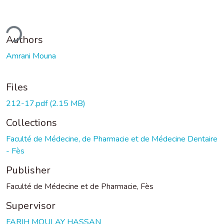
ding...
Authors
Amrani Mouna
Files
212-17.pdf
(2.15 MB)
Collections
Faculté de Médecine, de Pharmacie et de Médecine Dentaire
- Fès
Publisher
Faculté de Médecine et de Pharmacie, Fès
Supervisor
FARIH MOULAY HASSAN