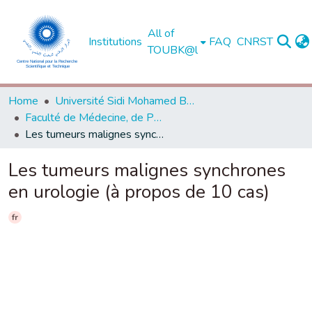
All of
Institutions
FAQ
CNRST
TOUBK@l
Home
Université Sidi Mohamed Ben Abdellah de Fès
Faculté de Médecine, de Pharmacie et de Médecine Dentaire - Fès
Les tumeurs malignes synchrones en urologie (à propos de 10 cas)
Les tumeurs malignes synchrones
en urologie (à propos de 10 cas)
fr