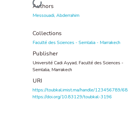
Loading...
Authors
Messouadi, Abderrahim
Collections
Faculté des Sciences - Semlalia - Marrakech
Publisher
Université Cadi Ayyad, Faculté des Sciences -
Semlalia, Marrakech
URI
https://toubkal.imist.ma/handle/123456789/6
https://doi.org/10.83129/toubkal-3196