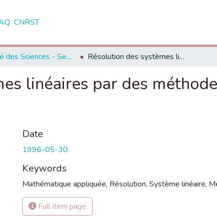
AQ
CNRST
Faculté des Sciences - Semlalia - Marrakech
Résolution des systèmes linéaires par des méthodes d'interpolation et d'extrapolation
es linéaires par des méthodes
Date
1996-05-30
Keywords
Mathématique appliquée
,
Résolution
,
Système linéaire
,
Mé
Full item page