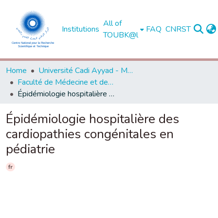
All of
Institutions
FAQ
CNRST
TOUBK@l
Home
Université Cadi Ayyad - Marrakech
Faculté de Médecine et de Pharmacie - Marrakech
Épidémiologie hospitalière des cardiopathies congénitales en pédiatrie
Épidémiologie hospitalière des
cardiopathies congénitales en
pédiatrie
fr