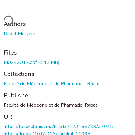
ding...
Authors
Dridat Meryem
Files
M0242012.pdf
(8.42 MB)
Collections
Faculté de Médecine et de Pharmacie - Rabat
Publisher
Faculté de Médecine et de Pharmacie, Rabat
URI
https://toubkal.imist.ma/handle/123456789/37045
https://doi.org/10.83129/toubkal-11065