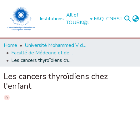
All of
Institutions
FAQ
CNRST
TOUBK@l
Home
Université Mohammed V de Rabat
Faculté de Médecine et de Pharmacie - Rabat
Les cancers thyroïdiens chez l'enfant
Les cancers thyroïdiens chez
l'enfant
fr