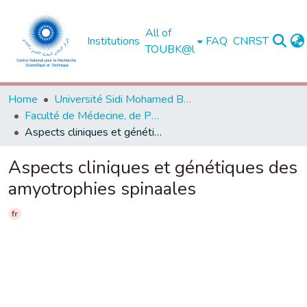
All of
Institutions
FAQ
CNRST
TOUBK@l
Home
Université Sidi Mohamed Ben Abdellah de Fès
Faculté de Médecine, de Pharmacie et de Médecine Dentaire - Fès
Aspects cliniques et génétiques des amyotrophies spinaales
Aspects cliniques et génétiques des
amyotrophies spinaales
fr