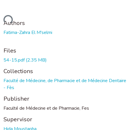
ading...
Authors
Fatima-Zahra El M'selmi
Files
54-15.pdf
(2.35 MB)
Collections
Faculté de Médecine, de Pharmacie et de Médecine Dentaire
- Fès
Publisher
Faculté de Médecine et de Pharmacie, Fes
Supervisor
Hida Moustapha