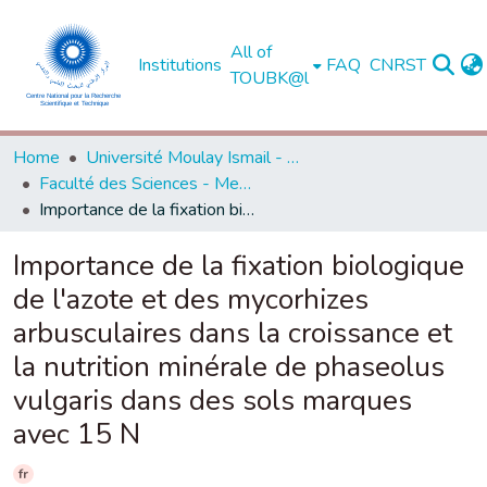
All of
Institutions
FAQ
CNRST
TOUBK@l
Home
Université Moulay Ismail - Meknès -
Faculté des Sciences - Meknès
Importance de la fixation biologique de l'azote et des mycorhizes arbusculaires dans la croissance et la nutrition minérale de phaseolus vulgaris dans des sols marques avec 15 N
Importance de la fixation biologique
de l'azote et des mycorhizes
arbusculaires dans la croissance et
la nutrition minérale de phaseolus
vulgaris dans des sols marques
avec 15 N
fr