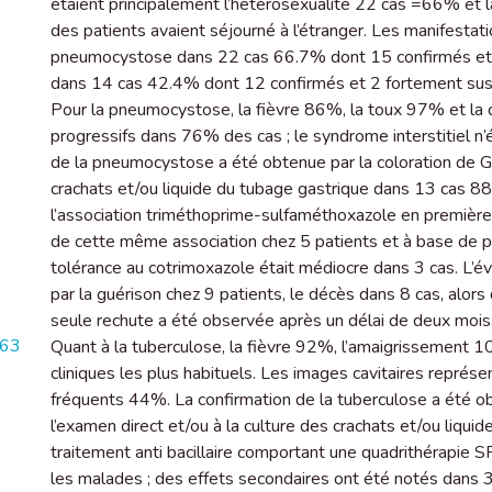
étaient principalement l’hétérosexualité 22 cas =66% et l
des patients avaient séjourné à l’étranger. Les manifestat
pneumocystose dans 22 cas 66.7% dont 15 confirmés et 7
dans 14 cas 42.4% dont 12 confirmés et 2 fortement sus
Pour la pneumocystose, la fièvre 86%, la toux 97% et la
progressifs dans 76% des cas ; le syndrome interstitiel n
de la pneumocystose a été obtenue par la coloration de 
crachats et/ou liquide du tubage gastrique dans 13 cas 8
l’association triméthoprime-sulfaméthoxazole en première i
de cette même association chez 5 patients et à base de p
tolérance au cotrimoxazole était médiocre dans 3 cas. L’é
par la guérison chez 9 patients, le décès dans 8 cas, alo
seule rechute a été observée après un délai de deux mois
363
Quant à la tuberculose, la fièvre 92%, l’amaigrissement 
cliniques les plus habituels. Les images cavitaires représe
fréquents 44%. La confirmation de la tuberculose a été ob
l’examen direct et/ou à la culture des crachats et/ou liqui
traitement anti bacillaire comportant une quadrithérapie S
les malades ; des effets secondaires ont été notés dans 3 