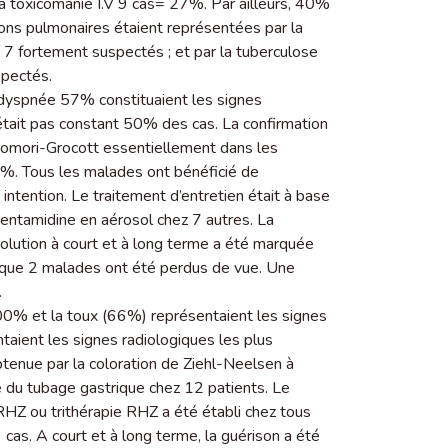
a toxicomanie I.V 9 cas= 27%. Par ailleurs, 40%
ions pulmonaires étaient représentées par la
 fortement suspectés ; et par la tuberculose
pectés.
 dyspnée 57% constituaient les signes
’était pas constant 50% des cas. La confirmation
Gomori-Grocott essentiellement dans les
8%. Tous les malades ont bénéficié de
ntention. Le traitement d’entretien était à base
entamidine en aérosol chez 7 autres. La
volution à court et à long terme a été marquée
rs que 2 malades ont été perdus de vue. Une
.
100% et la toux (66%) représentaient les signes
ntaient les signes radiologiques les plus
tenue par la coloration de Ziehl-Neelsen à
de du tubage gastrique chez 12 patients. Le
RHZ ou trithérapie RHZ a été établi chez tous
cas. A court et à long terme, la guérison a été