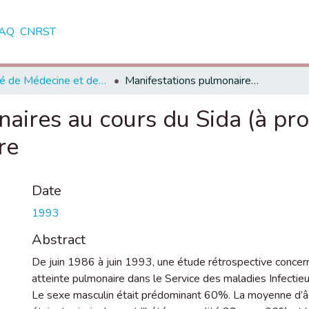
AQ
CNRST
Faculté de Médecine et de Pharmacie - Rabat
Manifestations pulmonaires au cours du Sida (à propos de 33 cas avec une revue de littérature
aires au cours du Sida (à pr
re
Date
1993
Abstract
De juin 1986 à juin 1993, une étude rétrospective concern
atteinte pulmonaire dans le Service des maladies Infecti
Le sexe masculin était prédominant 60%. La moyenne d’âg