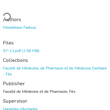
ding...
Authors
Moulehiawi Fadoua
Files
57-11.pdf
(1.58 MB)
Collections
Faculté de Médecine, de Pharmacie et de Médecine Dentaire
- Fès
Publisher
Faculté de Médecine et de Pharmacie, Fès
Supervisor
Harandou Mustapha