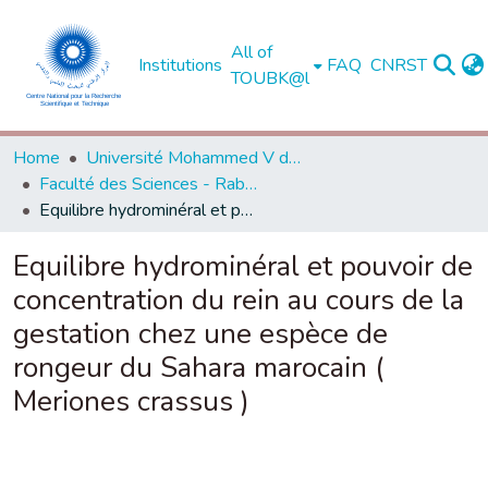
All of
Institutions
FAQ
CNRST
TOUBK@l
Home
Université Mohammed V de Rabat
Faculté des Sciences - Rabat
Equilibre hydrominéral et pouvoir de concentration du rein au cours de la gestation chez une espèce de rongeur du Sahara marocain ( Meriones crassus )
Equilibre hydrominéral et pouvoir de
concentration du rein au cours de la
gestation chez une espèce de
rongeur du Sahara marocain (
Meriones crassus )