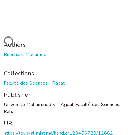
ding...
Authors
Bnouham, Mohamed
Collections
Faculté des Sciences - Rabat
Publisher
Université Mohammed V – Agdal, Faculté des Sciences,
Rabat
URI
https://toubkal.imist.ma/handle/123456789/12882