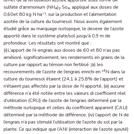
sulfate d’ammonium (NH₄)₂ So₄, appliqué aux doses de
0,60et 80 kg N ha⁻¹, sur la production et l’alimentation
azotée de la culture du tournesol. Nous avons également
étudié grâce au marquage isotopique, le devenir de l’azote
apporté dans le système plate/sol jusqu’à 0,9 m de
profondeur. Les résultats ont montré que :
(i)L’apport de N-engrais aux doses de 60 et 80 n’as pas
amélioré, significativement, les rendements en grains de la
culture par rapport au témoin non fertilisé ;(ii) les
recouvrements de l’azote de l’engrais enrichi en ¹⁵N dans la
culture du tournesol étaient (24,1 à 25,8% de l’apport) et
n’étaient pas affectés par la dose de N apporté, (iii) aucune
différence n’a été notée entre les valeurs di coefficient réel
d’utilisation (CRU) de l’azote de l’engrais déterminé par la
méthode isotopique et celles du coefficient apparent (CAU)
déterminé par la méthode de différence, (iv) l’apport de N de
l’engrais n’a pas stimulé l’utilisation de l’azote du sol par la
plante. Ce qui indique que l’ANI (interaction de l’azote ajouté)