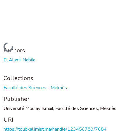
Loading...
Authors
El Alami, Nabila
Collections
Faculté des Sciences - Meknès
Publisher
Université Moulay Ismail, Faculté des Sciences, Meknès
URI
https://toubkal.imist.ma/handle/123456789/7684