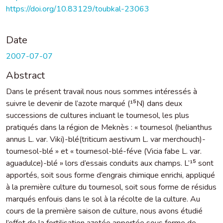
https://doi.org/10.83129/toubkal-23063
Date
2007-07-07
Abstract
Dans le présent travail nous nous sommes intéressés à
suivre le devenir de l’azote marqué (¹⁵N) dans deux
successions de cultures incluant le tournesol, les plus
pratiqués dans la région de Meknès : « tournesol (helianthus
annus L. var. Viki)-blé(triticum aestivum L. var merchouch)-
tournesol-blé » et « tournesol-blé-féve (Vicia fabe L. var.
aguadulce)-blé » lors d’essais conduits aux champs. L’¹⁵ sont
apportés, soit sous forme d’engrais chimique enrichi, appliqué
à la première culture du tournesol, soit sous forme de résidus
marqués enfouis dans le sol à la récolte de la culture. Au
cours de la première saison de culture, nous avons étudié
l’effet de la fertilisation azotée apportée sous forme de