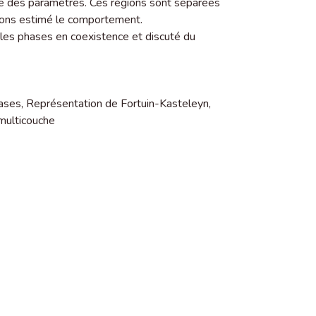
ce des paramètres. Ces régions sont séparées
avons estimé le comportement.
 les phases en coexistence et discuté du
ases
,
Représentation de Fortuin-Kasteleyn
,
multicouche