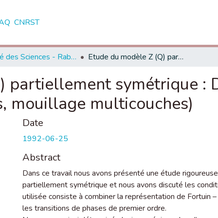
AQ
CNRST
Faculté des Sciences - Rabat
Etude du modèle Z (Q) partiellement symétrique : Diagramme de phases, tensions superficielles, mouillage multicouches)
) partiellement symétrique :
es, mouillage multicouches)
Date
1992-06-25
Abstract
Dans ce travail nous avons présenté une étude rigoureus
partiellement symétrique et nous avons discuté les condit
utilisée consiste à combiner la représentation de Fortuin –
les transitions de phases de premier ordre.