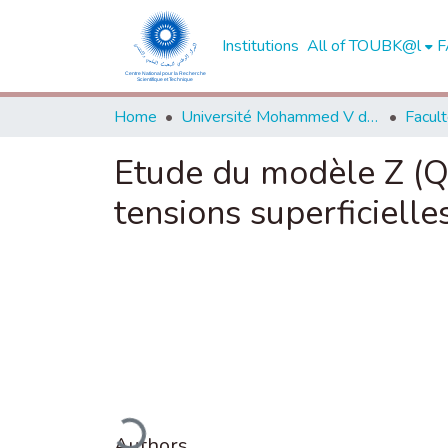
Institutions
All of TOUBK@l
F
Home
Université Mohammed V de Rabat
Etude du modèle Z (Q
tensions superficiell
Loading...
Authors