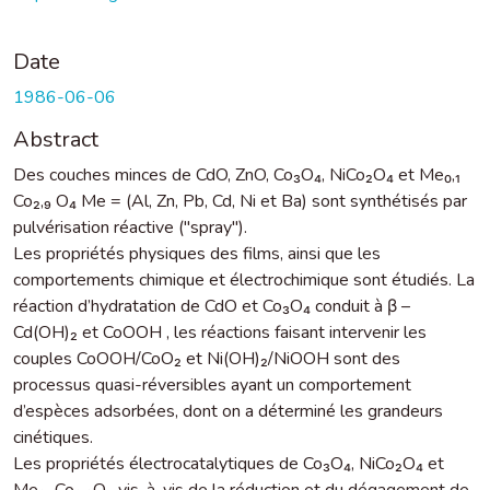
Date
1986-06-06
Abstract
Des couches minces de CdO, ZnO, Co₃O₄, NiCo₂O₄ et Me₀,₁
Co₂,₉ O₄ Me = (Al, Zn, Pb, Cd, Ni et Ba) sont synthétisés par
pulvérisation réactive ("spray").
Les propriétés physiques des films, ainsi que les
comportements chimique et électrochimique sont étudiés. La
réaction d’hydratation de CdO et Co₃O₄ conduit à β –
Cd(OH)₂ et CoOOH , les réactions faisant intervenir les
couples CoOOH/CoO₂ et Ni(OH)₂/NiOOH sont des
processus quasi-réversibles ayant un comportement
d’espèces adsorbées, dont on a déterminé les grandeurs
cinétiques.
Les propriétés électrocatalytiques de Co₃O₄, NiCo₂O₄ et
Me₀,₁Co₂,₉O₄ vis-à-vis de la réduction et du dégagement de