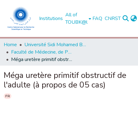
All of
Institutions
FAQ
CNRST
TOUBK@l
Home
Université Sidi Mohamed Ben Abdellah de Fès
Faculté de Médecine, de Pharmacie et de Médecine Dentaire - Fès
Méga uretère primitif obstructif de l'adulte (à propos de 05 cas)
Méga uretère primitif obstructif de
l'adulte (à propos de 05 cas)
FR