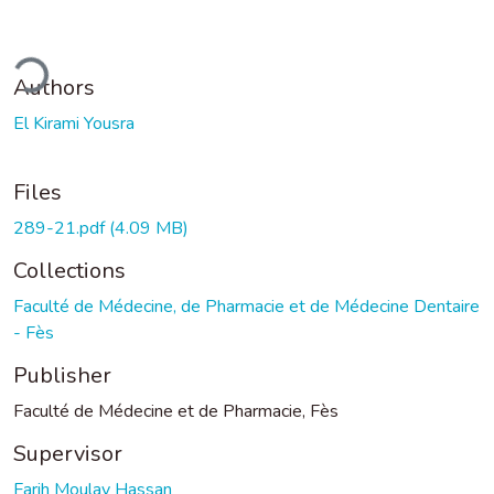
ding...
Authors
El Kirami Yousra
Files
289-21.pdf
(4.09 MB)
Collections
Faculté de Médecine, de Pharmacie et de Médecine Dentaire
- Fès
Publisher
Faculté de Médecine et de Pharmacie, Fès
Supervisor
Farih Moulay Hassan