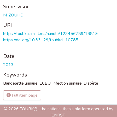
Supervisor
M. ZOUHDI
URI
https://toubkal.imist.ma/handle/123456789/18819
https://doi.org/10.83129/toubkal-10785
Date
2013
Keywords
Bandelette urinaire
,
ECBU
,
Infection urinaire
,
Diabète
Full item page
© 2026 TOUBK@l, the national thesis platform operated by
CNRST.