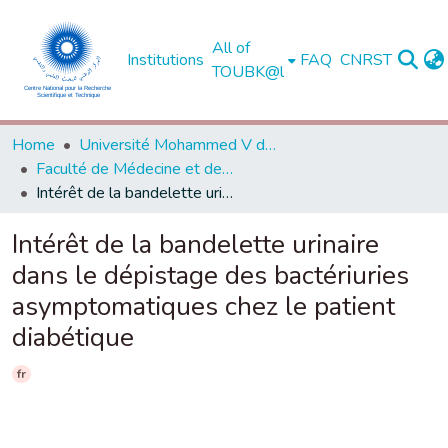
All of
Institutions
FAQ
CNRST
TOUBK@l
Home
Université Mohammed V de Rabat
Faculté de Médecine et de Pharmacie - Rabat
Intérêt de la bandelette urinaire dans le dépistage des bactériuries asymptomatiques chez le patient diabétique
Intérêt de la bandelette urinaire
dans le dépistage des bactériuries
asymptomatiques chez le patient
diabétique
fr