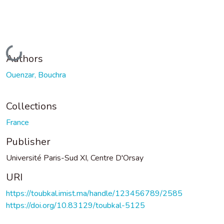
Loading...
Authors
Ouenzar, Bouchra
Collections
France
Publisher
Université Paris-Sud XI, Centre D'Orsay
URI
https://toubkal.imist.ma/handle/123456789/2585
https://doi.org/10.83129/toubkal-5125