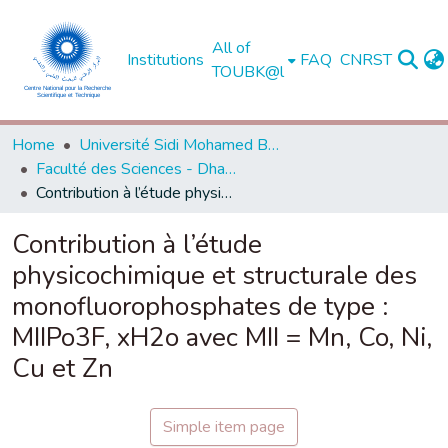
All of
Institutions
FAQ
CNRST
TOUBK@l
Home
Université Sidi Mohamed Ben Abdellah de Fès
Faculté des Sciences - Dhar El Mahraz - Fès
Contribution à l’étude physicochimique et structurale des monofluorophosphates de type : MIIPo3F, xH2o avec MII = Mn, Co, Ni, Cu et Zn
Contribution à l’étude
physicochimique et structurale des
monofluorophosphates de type :
MIIPo3F, xH2o avec MII = Mn, Co, Ni,
Cu et Zn
Simple item page