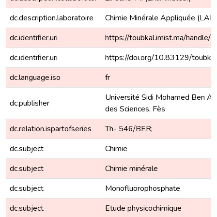
dc.description.laboratoire
Chimie Minérale Appliquée (LAB.
dc.identifier.uri
https://toubkal.imist.ma/handl
dc.identifier.uri
https://doi.org/10.83129/toubk
dc.language.iso
fr
Université Sidi Mohamed Ben Abd
dc.publisher
des Sciences, Fès
dc.relation.ispartofseries
Th- 546/BER;
dc.subject
Chimie
dc.subject
Chimie minérale
dc.subject
Monofluorophosphate
dc.subject
Etude physicochimique