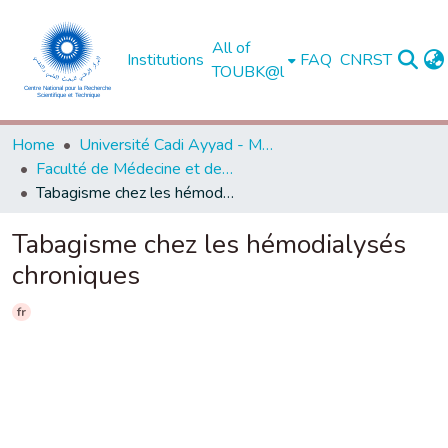
All of
Institutions
FAQ
CNRST
TOUBK@l
Home
Université Cadi Ayyad - Marrakech
Faculté de Médecine et de Pharmacie - Marrakech
Tabagisme chez les hémodialysés chroniques
Tabagisme chez les hémodialysés
chroniques
fr