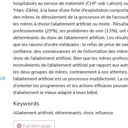
hospitalisés au service de maternité (CHP-sidi-Lahcen) 
'Mars-Elkhir), à la base d'une fiche d'exploitation compor
des mères, le déroulement de la grossesse et de l'accouch
les mères à choisir l'allaitement artificiel ou mixte . Résulta
professionnelle (29%), les problèmes du sein (13%), ont e
déterminants du choix de l'allaitement artificiel. Les résu
que les raisons d'ordre médicales ; le refus de prise de sei
confiance, des connaissances et de l'information des mèr
choix de l'allaitement artificiel. Bien que les mères profes
inconvénients de l'allaitement artificiel par rapport aux aut
les deux groupes de mères, contrairement à nos attentes, n
918
l'allaitement artificiel est un processus multifactoriel. L
d'orienter les programmes et les actions efficaces pouvant
d'allaitement le mieux adapté à leurs bébé.
Keywords
Allaitement artificiel
,
déterminants
,
choix
,
influence
Full item page