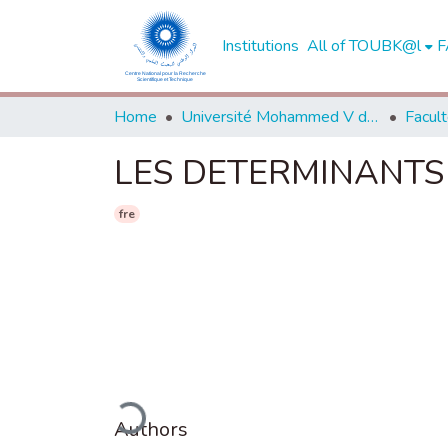
Institutions
All of TOUBK@l
F
Home
Université Mohammed V de Rabat
LES DETERMINANTS 
fre
Loading...
Authors