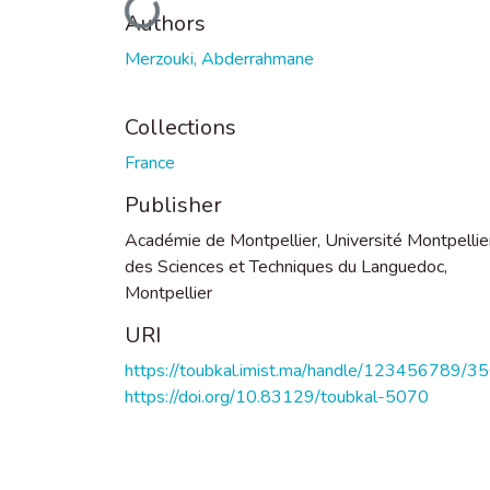
Loading...
Authors
Merzouki, Abderrahmane
Collections
France
Publisher
Académie de Montpellier, Université Montpellier
des Sciences et Techniques du Languedoc,
Montpellier
URI
https://toubkal.imist.ma/handle/123456789/3
https://doi.org/10.83129/toubkal-5070