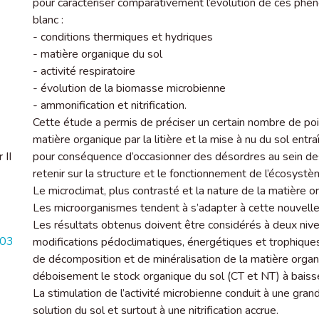
pour caractériser comparativement l’évolution de ces phén
blanc :
- conditions thermiques et hydriques
- matière organique du sol
- activité respiratoire
- évolution de la biomasse microbienne
- ammonification et nitrification.
Cette étude a permis de préciser un certain nombre de poin
matière organique par la litière et la mise à nu du sol ent
 II
pour conséquence d’occasionner des désordres au sein des
retenir sur la structure et le fonctionnement de l’écosystè
Le microclimat, plus contrasté et la nature de la matière or
Les microorganismes tendent à s’adapter à cette nouvelle 
Les résultats obtenus doivent être considérés à deux nive
503
modifications pédoclimatiques, énergétiques et trophiqu
de décomposition et de minéralisation de la matière orga
déboisement le stock organique du sol (CT et NT) à baiss
La stimulation de l’activité microbienne conduit à une grand
solution du sol et surtout à une nitrification accrue.