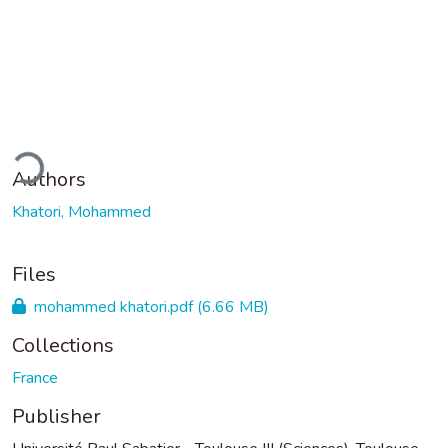
ding...
Authors
Khatori, Mohammed
Files
mohammed khatori.pdf
(6.66 MB)
Collections
France
Publisher