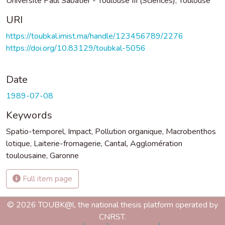
Université Paul Sabatier - Toulouse III (Sciences), Toulouse
URI
https://toubkal.imist.ma/handle/123456789/2276
https://doi.org/10.83129/toubkal-5056
Date
1989-07-08
Keywords
Spatio-temporel
,
Impact
,
Pollution organique
,
Macrobenthos
lotique
,
Laiterie-fromagerie
,
Cantal
,
Agglomération
toulousaine
,
Garonne
Full item page
© 2026 TOUBK@l, the national thesis platform operated by
CNRST.