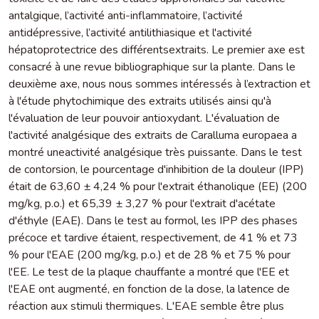
antalgique, l’activité anti-inflammatoire, l’activité
antidépressive, l’activité antilithiasique et l'activité
hépatoprotectrice des différentsextraits. Le premier axe est
consacré à une revue bibliographique sur la plante. Dans le
deuxième axe, nous nous sommes intéressés à l’extraction et
à l'étude phytochimique des extraits utilisés ainsi qu'à
l'évaluation de leur pouvoir antioxydant. L'évaluation de
l'activité analgésique des extraits de Caralluma europaea a
montré uneactivité analgésique très puissante. Dans le test
de contorsion, le pourcentage d'inhibition de la douleur (IPP)
était de 63,60 ± 4,24 % pour l'extrait éthanolique (EE) (200
mg/kg, p.o.) et 65,39 ± 3,27 % pour l'extrait d'acétate
d'éthyle (EAE). Dans le test au formol, les IPP des phases
précoce et tardive étaient, respectivement, de 41 % et 73
% pour l'EAE (200 mg/kg, p.o.) et de 28 % et 75 % pour
l'EE. Le test de la plaque chauffante a montré que l'EE et
l'EAE ont augmenté, en fonction de la dose, la latence de
réaction aux stimuli thermiques. L'EAE semble être plus