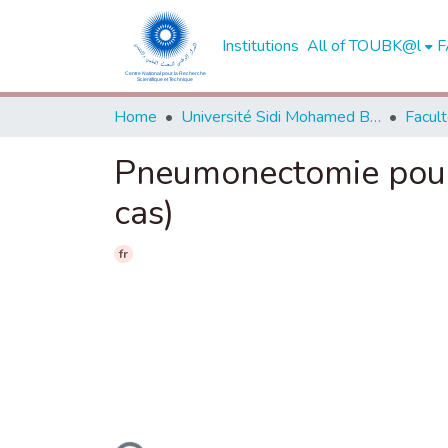
Institutions
All of TOUBK@l
F
Home
Université Sidi Mohamed Ben Abdellah de Fès
Pneumonectomie pour 
cas)
fr
Loading...