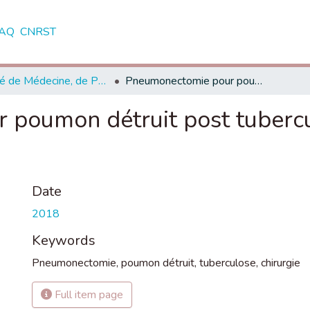
AQ
CNRST
Faculté de Médecine, de Pharmacie et de Médecine Dentaire - Fès
Pneumonectomie pour poumon détruit post tuberculeux (à propos de 37 cas)
poumon détruit post tubercu
Date
2018
Keywords
Pneumonectomie
,
poumon détruit
,
tuberculose
,
chirurgie
Full item page