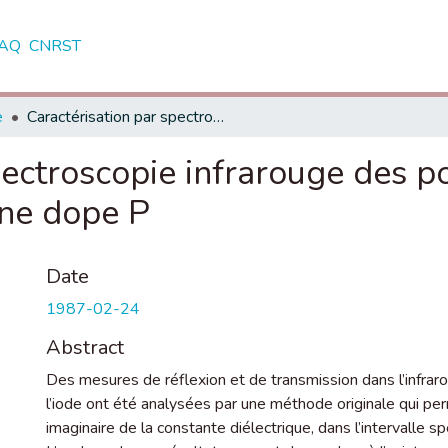
AQ
CNRST
e
Caractérisation par spectroscopie infrarouge des porteurs libres ou pièces du polyacétylène dope P
pectroscopie infrarouge des po
ène dope P
Date
1987-02-24
Abstract
Des mesures de réflexion et de transmission dans l’infrar
l’iode ont été analysées par une méthode originale qui perm
imaginaire de la constante diélectrique, dans l’intervalle s