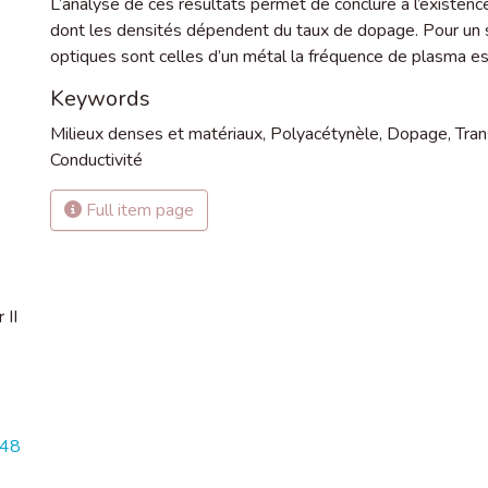
L’analyse de ces résultats permet de conclure à l’existenc
dont les densités dépendent du taux de dopage. Pour un 
optiques sont celles d’un métal la fréquence de plasma es
Keywords
Milieux denses et matériaux
,
Polyacétynèle
,
Dopage
,
Tran
Conductivité
Full item page
 II
548