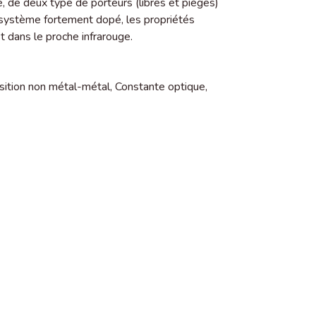
e, de deux type de porteurs (libres et pièges)
système fortement dopé, les propriétés
t dans le proche infrarouge.
sition non métal-métal
,
Constante optique
,