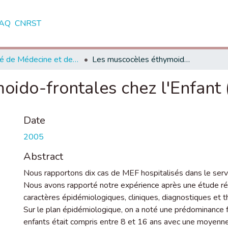
AQ
CNRST
Faculté de Médecine et de Pharmacie - Casablanca
Les muscocèles éthymoido-frontales chez l'Enfant ( A propos de 10 cas )
ido-frontales chez l'Enfant 
Date
2005
Abstract
Nous rapportons dix cas de MEF hospitalisés dans le ser
Nous avons rapporté notre expérience après une étude rétr
caractères épidémiologiques, cliniques, diagnostiques et 
Sur le plan épidémiologique, on a noté une prédominance fé
enfants était compris entre 8 et 16 ans avec une moyenne