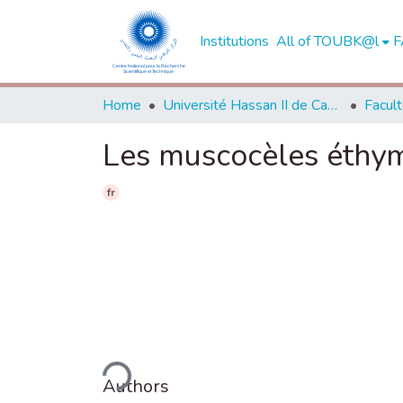
Institutions
All of TOUBK@l
F
Home
Université Hassan II de Casablanca
Les muscocèles éthymo
fr
Loading...
Authors