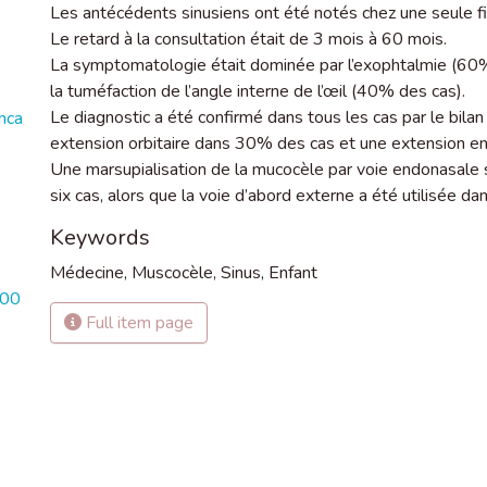
Les antécédents sinusiens ont été notés chez une seule fil
Le retard à la consultation était de 3 mois à 60 mois.
La symptomatologie était dominée par l’exophtalmie (60% 
la tuméfaction de l’angle interne de l’œil (40% des cas).
Le diagnostic a été confirmé dans tous les cas par le bil
nca
extension orbitaire dans 30% des cas et une extension 
Une marsupialisation de la mucocèle par voie endonasale
six cas, alors que la voie d’abord externe a été utilisée da
Keywords
Médecine
,
Muscocèle
,
Sinus
,
Enfant
700
Full item page