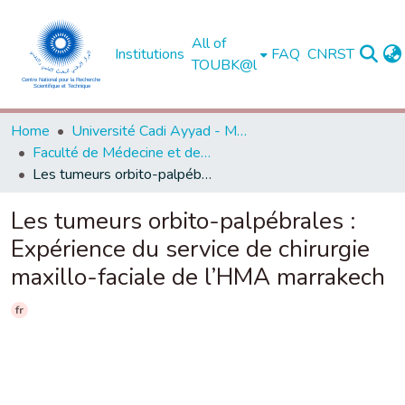
All of
Institutions
FAQ
CNRST
TOUBK@l
Home
Université Cadi Ayyad - Marrakech
Faculté de Médecine et de Pharmacie - Marrakech
Les tumeurs orbito-palpébrales : Expérience du service de chirurgie maxillo-faciale de l’HMA marrakech
Les tumeurs orbito-palpébrales :
Expérience du service de chirurgie
maxillo-faciale de l’HMA marrakech
fr