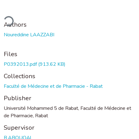
ding...
Authors
Noureddine LAAZZABI
Files
P0392013.pdf
(913.62 KB)
Collections
Faculté de Médecine et de Pharmacie - Rabat
Publisher
Université Mohammed 5 de Rabat, Faculté de Médecine et
de Pharmacie, Rabat
Supervisor
R.ABOUQAl