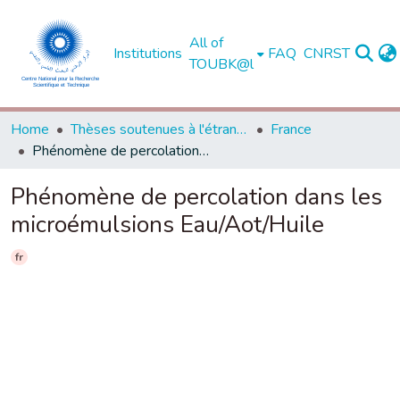
All of
Institutions
FAQ
CNRST
TOUBK@l
Home
Thèses soutenues à l'étranger
France
Phénomène de percolation dans les microémulsions Eau/Aot/Huile
Phénomène de percolation dans les
microémulsions Eau/Aot/Huile
fr