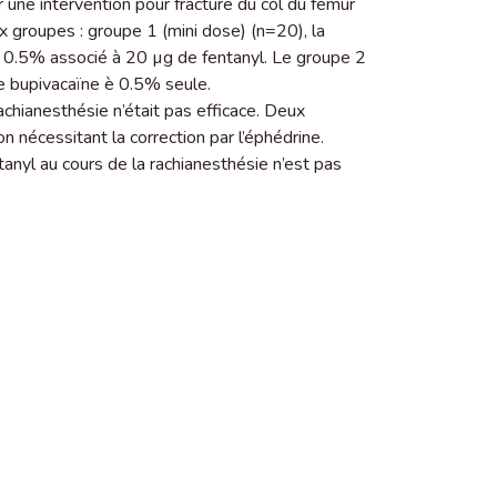
une intervention pour fracture du col du fémur
x groupes : groupe 1 (mini dose) (n=20), la
à 0.5% associé à 20 µg de fentanyl. Le groupe 2
e bupivacaïne è 0.5% seule.
chianesthésie n’était pas efficace. Deux
nécessitant la correction par l’éphédrine.
tanyl au cours de la rachianesthésie n’est pas