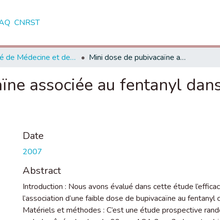
AQ
CNRST
Faculté de Médecine et de Pharmacie - Casablanca
Mini dose de pubivacaïne associée au fentanyl dans la rachianesthésie chez le sujet âgé
ïne associée au fentanyl dans
Date
2007
Abstract
Introduction : Nous avons évalué dans cette étude l’effi
l’association d’une faible dose de bupivacaïne au fentanyl 
Matériels et méthodes : C’est une étude prospective ran