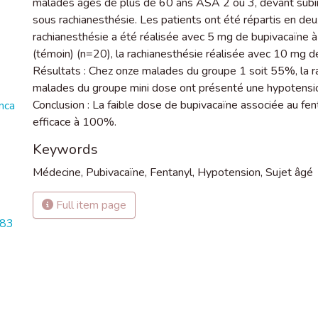
malades âgés de plus de 60 ans ASA 2 ou 3, devant subir 
sous rachianesthésie. Les patients ont été répartis en deu
rachianesthésie a été réalisée avec 5 mg de bupivacaïne 
(témoin) (n=20), la rachianesthésie réalisée avec 10 mg d
Résultats : Chez onze malades du groupe 1 soit 55%, la ra
malades du groupe mini dose ont présenté une hypotension 
Conclusion : La faible dose de bupivacaïne associée au fen
nca
efficace à 100%.
Keywords
Médecine
,
Pubivacaïne
,
Fentanyl
,
Hypotension
,
Sujet âgé
Full item page
083