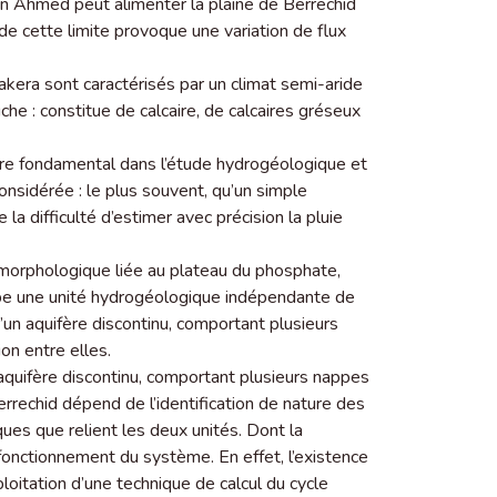
en Ahmed peut alimenter la plaine de Berrechid
 de cette limite provoque une variation de flux
era sont caractérisés par un climat semi-aride
he : constitue de calcaire, de calcaires gréseux
re fondamental dans l’étude hydrogéologique et
nsidérée : le plus souvent, qu’un simple
a difficulté d’estimer avec précision la pluie
morphologique liée au plateau du phosphate,
be une unité hydrogéologique indépendante de
d’un aquifère discontinu, comportant plusieurs
on entre elles.
quifère discontinu, comportant plusieurs nappes
Berrechid dépend de l’identification de nature des
es que relient les deux unités. Dont la
 fonctionnement du système. En effet, l’existence
loitation d’une technique de calcul du cycle