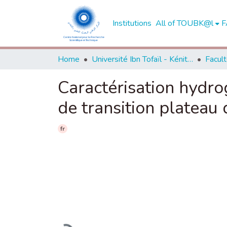
Institutions
All of TOUBK@l
F
Home
Université Ibn Tofaïl - Kénitra
Caractérisation hydro
de transition platea
fr
Loading...