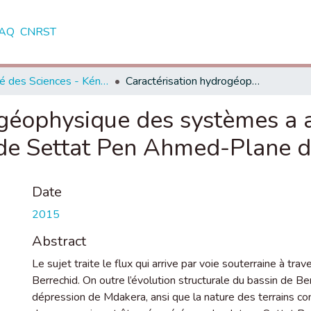
AQ
CNRST
Faculté des Sciences - Kénitra
Caractérisation hydrogéophysique des systèmes a aquifères de la zone de transition plateau de Settat Pen Ahmed-Plane de Berchid
géophysique des systèmes a a
u de Settat Pen Ahmed-Plane 
Date
2015
Abstract
Le sujet traite le flux qui arrive par voie souterraine à tra
Berrechid. On outre l’évolution structurale du bassin de B
dépression de Mdakera, ansi que la nature des terrains cons