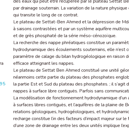
des eaux qui peut être récupérée par le plateau Settat B
par drainage souterrain. La variation de la nature physique
qui transite le long de ce contrat.
Le plateau de Settat-Ben Ahmed et la dépression de Mdak
à saisons contrastées et par un système aquifère multicouc
et de grès phosphaté de la série méso-cénozoïque.
La recherche des nappe phréatiques constitue un paramèt
hydrodynamique des écoulements souterrains, elle n’est co
paramètre de calage du bilan hydrogéologique en raison de l
ra
efficace atteignant les nappes.
Le plateau de Settat Ben Ahmed constitué une unité géo
néanmoins cette partie du plateau des phosphates englo
195
la partie Est et Sud du plateau des phosphates. ; il s’agit 
nappes à surface libre contiguës. Parfois sans communicati
La modélisation de fonctionnement hydrodynamique d’un a
à surfaces libres contiguës, et l’aquifères de la plaine de 
relations géologiques, hydrogéologiques, et hydrodynamiqu
recharge constitue l’in des facteurs d’impact majeur sur le
d’une zone de drainage entre les deux unités implique l’exp