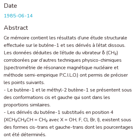
Date
1985-06-14
Abstract
Ce mémoire contient les résultats d’une étude structurale
effectuée sur le buténe-1 et ses dérivés à l’état dissous.
Les données déduites de l’étude du vibrateur δ (CH₂)
corroborées par d’autres techniques physico-chimiques
(spectrométrie de résonance magnétique nucléaire et
méthode semi-empirique P.C.I.L.O.) ont permis de préciser
les points suivants.
- Le butène-1 et le méthyl-2 butène-1 se présentent sous
des conformations cis et gauche qui sont dans les
proportions similaires.
- Les dérivés du buténe-1 substitués en position 4
(XCH₂CH₂CH = CH₂ avec X = OH, F, Cl, Br, I), existent sous
des formes cis-trans et gauche-trans dont les pourcentages
ont été déterminés.