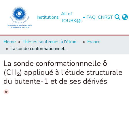
All of
Institutions
FAQ
CNRST
TOUBK@l
Home
Thèses soutenues à l'étranger
France
La sonde conformationnnelle δ (CH₂) appliqué à l'étude structurale du butente-1 et de ses dérivés
La sonde conformationnnelle δ
(CH₂) appliqué à l'étude structurale
du butente-1 et de ses dérivés
fr