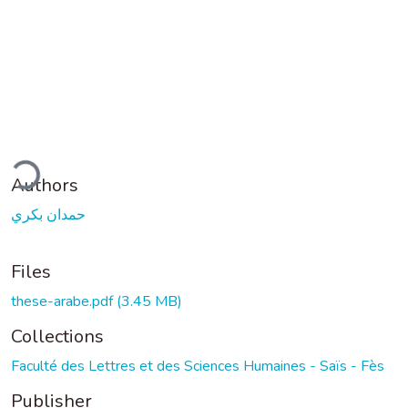
ding...
Authors
حمدان بكري
Files
these-arabe.pdf
(3.45 MB)
Collections
Faculté des Lettres et des Sciences Humaines - Saïs - Fès
Publisher