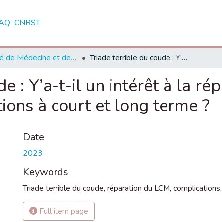
AQ
CNRST
Faculté de Médecine et de Pharmacie - Rabat
Triade terrible du coude : Y’a-t-il un intérêt à la réparation du LCM pour prévenir les complications à court et long terme ?
de : Y’a-t-il un intérêt à la 
ions à court et long terme ?
Date
2023
Keywords
Triade terrible du coude
,
réparation du LCM
,
complications
Full item page