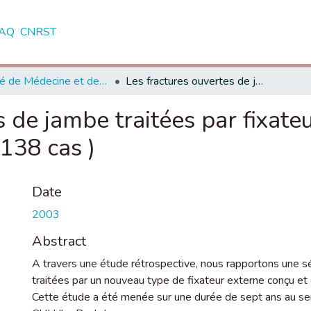
AQ
CNRST
Faculté de Médecine et de Pharmacie - Casablanca
Les fractures ouvertes de jambe traitées par fixateur externe de B. Zryouil ( A propos de 138 cas )
 de jambe traitées par fixate
 138 cas )
Date
2003
Abstract
A travers une étude rétrospective, nous rapportons une s
traitées par un nouveau type de fixateur externe conçu e
Cette étude a été menée sur une durée de sept ans au ser