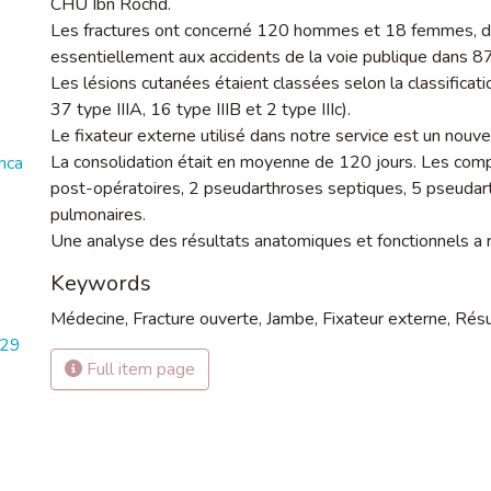
CHU Ibn Rochd.
Les fractures ont concerné 120 hommes et 18 femmes, d'
essentiellement aux accidents de la voie publique dans 8
Les lésions cutanées étaient classées selon la classificati
37 type IIIA, 16 type IIIB et 2 type IIIc).
Le fixateur externe utilisé dans notre service est un nouv
La consolidation était en moyenne de 120 jours. Les compl
nca
post-opératoires, 2 pseudarthroses septiques, 5 pseudart
pulmonaires.
Une analyse des résultats anatomiques et fonctionnels a 
Keywords
Médecine
,
Fracture ouverte
,
Jambe
,
Fixateur externe
,
Résu
329
Full item page