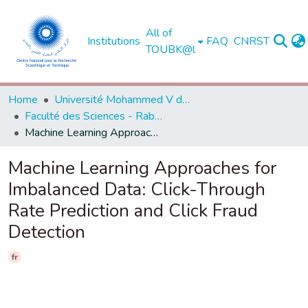
All of
Institutions
FAQ
CNRST
TOUBK@l
Home
Université Mohammed V de Rabat
Faculté des Sciences - Rabat
Machine Learning Approaches for Imbalanced Data: Click-Through Rate Prediction and Click Fraud Detection
Machine Learning Approaches for
Imbalanced Data: Click-Through
Rate Prediction and Click Fraud
Detection
fr