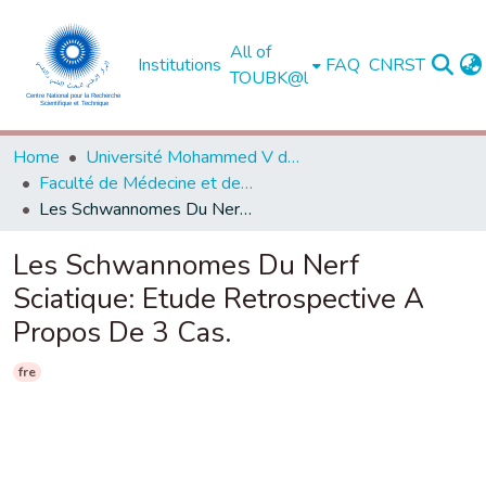
All of
Institutions
FAQ
CNRST
TOUBK@l
Home
Université Mohammed V de Rabat
Faculté de Médecine et de Pharmacie - Rabat
Les Schwannomes Du Nerf Sciatique: Etude Retrospective A Propos De 3 Cas.
Les Schwannomes Du Nerf
Sciatique: Etude Retrospective A
Propos De 3 Cas.
fre