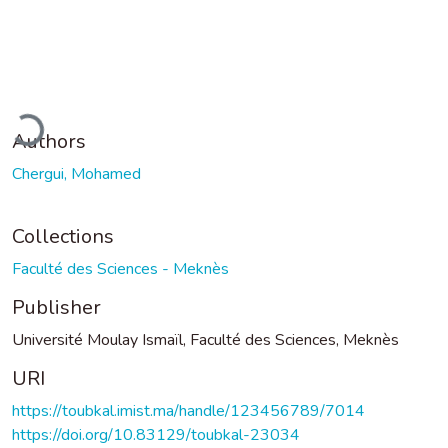
ding...
Authors
Chergui, Mohamed
Collections
Faculté des Sciences - Meknès
Publisher
Université Moulay Ismaïl, Faculté des Sciences, Meknès
URI
https://toubkal.imist.ma/handle/123456789/7014
https://doi.org/10.83129/toubkal-23034