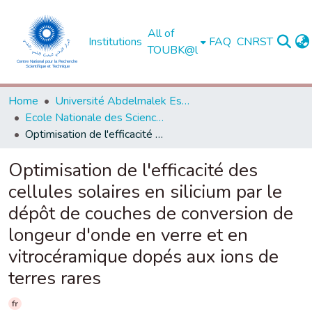
All of
Institutions
FAQ
CNRST
TOUBK@l
Home
Université Abdelmalek Essaadi - Tétouan
Ecole Nationale des Sciences Appliquées - Tanger
Optimisation de l'efficacité des cellules solaires en silicium par le dépôt de couches de conversion de longeur d'onde en verre et en vitrocéramique dopés aux ions de terres rares
Optimisation de l'efficacité des
cellules solaires en silicium par le
dépôt de couches de conversion de
longeur d'onde en verre et en
vitrocéramique dopés aux ions de
terres rares
fr