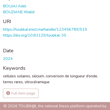
BOUJAJ Adel
BOUZIANE Khalid
URI
https://toubkal.imist.ma/handle/123456789/519
https://doi.org/10.83129/toubkal-35
Date
2024
Keywords
cellules solaires
,
silicium
,
conversion de longueur d’onde
,
terres rares
,
vitrocéramique
Full item page
© 2026 TOUBK@l, the national thesis platform operated by